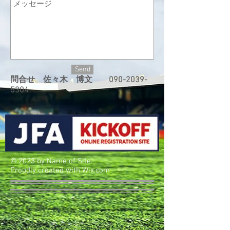
Send
問合せ 佐々木 博文
090-2039-
5304
© 2023 by Name of Site.
Proudly created with
Wix.com